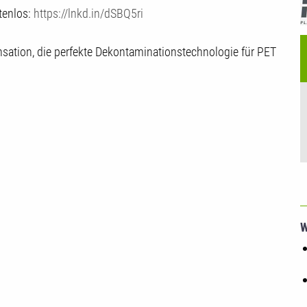
R
tenlos:
https://lnkd.in/dSBQ5ri
nsation, die perfekte Dekontaminationstechnologie für PET
W