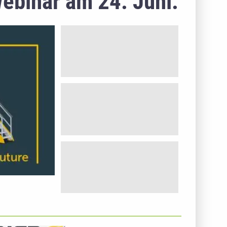
ebinar am 24. Juni.
NTERNEHMENSINFO - NEXT GENERATION