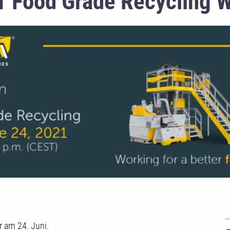
T Food Grade Recycling W
U
 am 24. Juni.