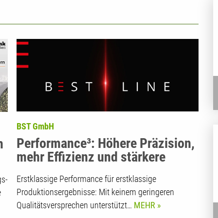
BST GmbH
Performance³: Höhere Präzision,
n
mehr Effizienz und stärkere
Dynamik: BEST LINE Systeme
Erstklassige Performance für erstklassige
gs-
von BST setzen neue Maßstäbe
Produktionsergebnisse: Mit keinem geringeren
e
in der Qualitätssicherung
Qualitätsversprechen unterstützt…
MEHR