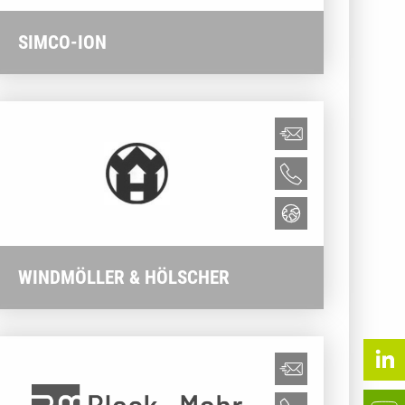
SIMCO-ION
WINDMÖLLER & HÖLSCHER