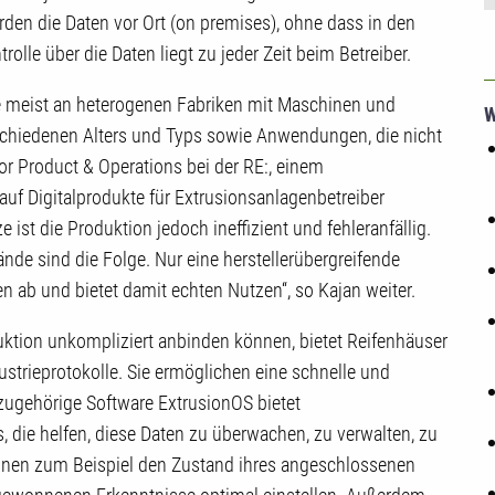
den die Daten vor Ort (on premises), ohne dass in den
rolle über die Daten liegt zu jeder Zeit beim Betreiber.
che meist an heterogenen Fabriken mit Maschinen und
W
rschiedenen Alters und Typs sowie Anwendungen, die nicht
tor Product & Operations bei der RE:, einem
uf Digitalprodukte für Extrusionsanlagenbetreiber
e ist die Produktion jedoch ineffizient und fehleranfällig.
ände sind die Folge. Nur eine herstellerübergreifende
n ab und bietet damit echten Nutzen“, so Kajan weiter.
ktion unkompliziert anbinden können, bietet Reifenhäuser
ustrieprotokolle. Sie ermöglichen eine schnelle und
 zugehörige Software ExtrusionOS bietet
die helfen, diese Daten zu überwachen, zu verwalten, zu
önnen zum Beispiel den Zustand ihres angeschlossenen