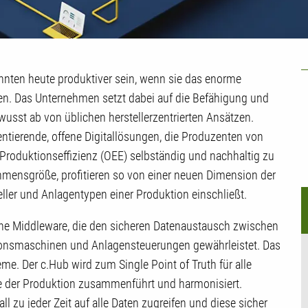
U
önnten heute produktiver sein, wenn sie das enorme
M
den. Das Unternehmen setzt dabei auf die Befähigung und
usst ab von üblichen herstellerzentrierten Ansätzen.
ntierende, offene Digitallösungen, die Produzenten von
e Produktionseffizienz (OEE) selbständig und nachhaltig zu
hmensgröße, profitieren so von einer neuen Dimension der
eller und Anlagentypen einer Produktion einschließt.
eine Middleware, die den sicheren Datenaustausch zwischen
onsmaschinen und Anlagensteuerungen gewährleistet. Das
e. Der c.Hub wird zum Single Point of Truth für alle
e der Produktion zusammenführt und harmonisiert.
all zu jeder Zeit auf alle Daten zugreifen und diese sicher