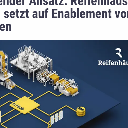
ender Ansatz: Reifenhäus
d setzt auf Enablement vo
ten