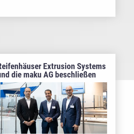
Reifenhäuser Extrusion Systems
und die maku AG beschließen
strategische Partnerschaft für
Automatisierungssystem im
Bereich Breitschlitzdüsen und
Coextrusionsadapter