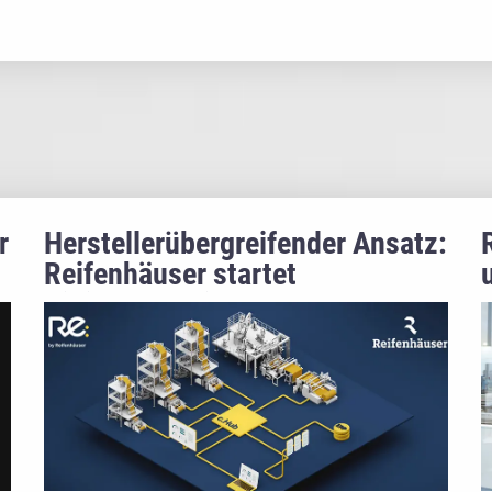
r
Herstellerübergreifender Ansatz:
Reifenhäuser startet
Digitaloffensive und setzt auf
Enablement von Folien- und
Vliesstoffproduzenten