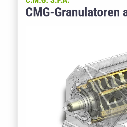
C.M.G. S.P.A.
CMG-Granulatoren a