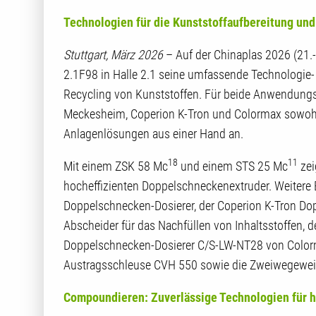
Technologien für die Kunststoffaufbereitung und 
Stuttgart, März 2026
– Auf der Chinaplas 2026 (21.-
2.1F98 in Halle 2.1 seine umfassende Technologie
Recycling von Kunststoffen. Für beide Anwendungs
Meckesheim, Coperion K-Tron und Colormax sowoh
Anlagenlösungen aus einer Hand an.
18
11
Mit einem ZSK 58 Mc
und einem STS 25 Mc
zei
hocheffizienten Doppelschneckenextruder. Weitere
Doppelschnecken-Dosierer, der Coperion K-Tron D
Abscheider für das Nachfüllen von Inhaltsstoffen,
Doppelschnecken-Dosierer C/S-LW-NT28 von Colo
Austragsschleuse CVH 550 sowie die Zweiwegeweich
Compoundieren: Zuverlässige Technologien für 