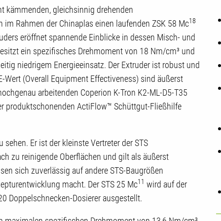
icht kämmenden, gleichsinnig drehenden
18
on im Rahmen der Chinaplas einen laufenden ZSK 58 Mc
truders eröffnet spannende Einblicke in dessen Misch- und
besitzt ein spezifisches Drehmoment von 18 Nm/cm³ und
eitig niedrigem Energieeinsatz. Der Extruder ist robust und
E-Wert (Overall Equipment Effectiveness) sind äußerst
ochgenau arbeitenden Coperion K-Tron K2-ML-D5-T35
der produktschonenden ActiFlow™ Schüttgut-Fließhilfe
 sehen. Er ist der kleinste Vertreter der STS
ch zu reinigende Oberflächen und gilt als äußerst
ssen sich zuverlässig auf andere STS-Baugrößen
11
ezepturentwicklung macht. Der STS 25 Mc
wird auf der
0 Doppelschnecken-Dosierer ausgestellt.
inem maximalen spezifischen Drehmoment von 13,6 Nm/cm³