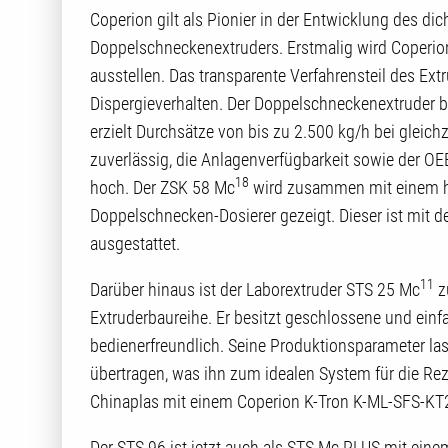
Coperion gilt als Pionier in der Entwicklung des d
Doppelschneckenextruders. Erstmalig wird Coperi
ausstellen. Das transparente Verfahrensteil des Ex
Dispergieverhalten. Der Doppelschneckenextruder 
erzielt Durchsätze von bis zu 2.500 kg/h bei gleichz
zuverlässig, die Anlagenverfügbarkeit sowie der OE
18
hoch. Der ZSK 58 Mc
wird zusammen mit einem h
Doppelschnecken-Dosierer gezeigt. Dieser ist mit 
ausgestattet.
11
Darüber hinaus ist der Laborextruder STS 25 Mc
zu
Extruderbaureihe. Er besitzt geschlossene und einfa
bedienerfreundlich. Seine Produktionsparameter la
übertragen, was ihn zum idealen System für die R
Chinaplas mit einem Coperion K-Tron K-ML-SFS-KT2
Der STS 96 ist jetzt auch als STS Mc PLUS mit e