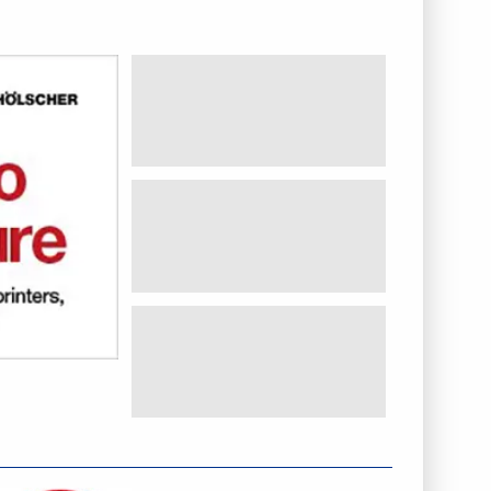
NTERNEHMENSINFO - WINDMÖLLER & HÖLSCHER