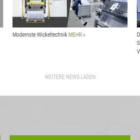
Modernste Wickeltechnik
MEHR
D
S
V
WEITERE NEWS LADEN