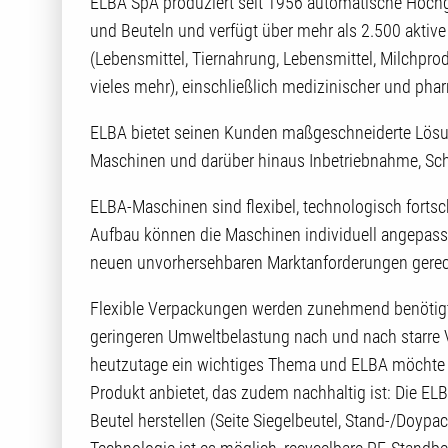
ELBA SpA produziert seit 1956 automatische Hoch
und Beuteln und verfügt über mehr als 2.500 aktive
(Lebensmittel, Tiernahrung, Lebensmittel, Milchpro
vieles mehr), einschließlich medizinischer und pha
ELBA bietet seinen Kunden maßgeschneiderte Lösun
Maschinen und darüber hinaus Inbetriebnahme, Sch
ELBA-Maschinen sind flexibel, technologisch fortsc
Aufbau können die Maschinen individuell angepasst
neuen unvorhersehbaren Marktanforderungen gerec
Flexible Verpackungen werden zunehmend benötigt 
geringeren Umweltbelastung nach und nach starre 
heutzutage ein wichtiges Thema und ELBA möchte se
Produkt anbietet, das zudem nachhaltig ist: Die ELB
Beutel herstellen (Seite Siegelbeutel, Stand-/Doypac