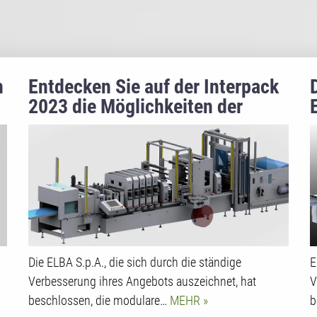
n
Entdecken Sie auf der Interpack
2023 die Möglichkeiten der
kompakten ELBA-Maschine für
Retort-Beutel
Die ELBA S.p.A., die sich durch die ständige
E
Verbesserung ihres Angebots auszeichnet, hat
V
beschlossen, die modulare…
MEHR
b