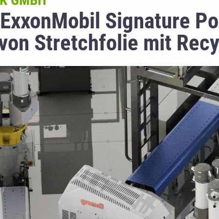
IK GMBH
 ExxonMobil Signature P
von Stretchfolie mit Recy