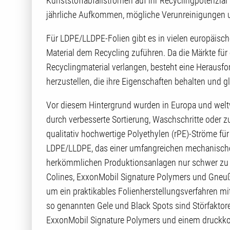
Kunststoffabfallströmen auf ihr Recyclingpotenzial 
jährliche Aufkommen, mögliche Verunreinigungen
Für LDPE/LLDPE-Folien gibt es in vielen europäisc
Material dem Recycling zuführen. Da die Märkte fü
Recyclingmaterial verlangen, besteht eine Herausfor
herzustellen, die ihre Eigenschaften behalten und g
Vor diesem Hintergrund wurden in Europa und welt
durch verbesserte Sortierung, Waschschritte oder z
qualitativ hochwertige Polyethylen (rPE)-Ströme fü
LDPE/LLDPE, das einer umfangreichen mechanischen
herkömmlichen Produktionsanlagen nur schwer zu n
Colines, ExxonMobil Signature Polymers und Gneu
um ein praktikables Folienherstellungsverfahren mi
so genannten Gele und Black Spots sind Störfaktor
ExxonMobil Signature Polymers und einem druckkon