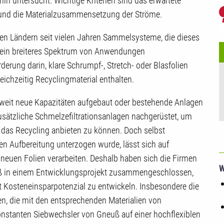
hin untersucht. Wichtige Kriterien sind das erwartete
 und die Materialzusammensetzung der Ströme.
hen Ländern seit vielen Jahren Sammelsysteme, die dieses
r ein breiteres Spektrum von Anwendungen
derung darin, klare Schrumpf-, Stretch- oder Blasfolien
leichzeitig Recyclingmaterial enthalten.
weit neue Kapazitäten aufgebaut oder bestehende Anlagen
usätzliche Schmelzefiltrationsanlagen nachgerüstet, um
r das Recycling anbieten zu können. Doch selbst
 Aufbereitung unterzogen wurde, lässt sich auf
euen Folien verarbeiten. Deshalb haben sich die Firmen
W
ß in einem Entwicklungsprojekt zusammengeschlossen,
t Kosteneinsparpotenzial zu entwickeln. Insbesondere die
en, die mit den entsprechenden Materialien von
stanten Siebwechsler von Gneuß auf einer hochflexiblen