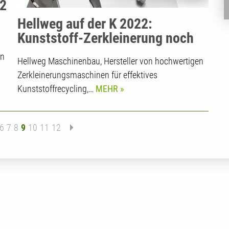
22
Hellweg auf der K 2022:
ge
Kunststoff-Zerkleinerung noch
smarter
en
Hellweg Maschinenbau, Hersteller von hochwertigen
Zerkleinerungsmaschinen für effektives
Kunststoffrecycling,…
MEHR
vorherige
6
7
8
9
10
11
12