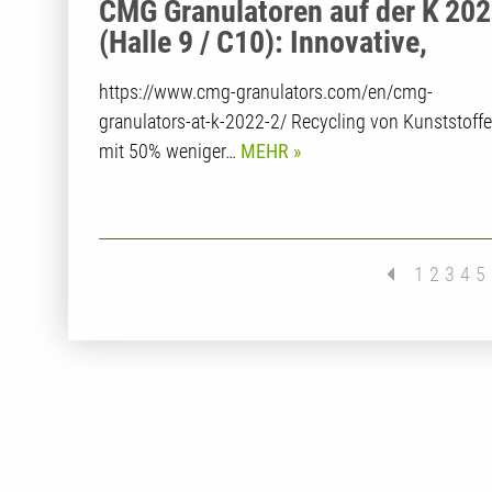
CMG Granulatoren auf der K 20
(Halle 9 / C10): Innovative,
energieeffiziente und nachhalti
https://www.cmg-granulators.com/en/cmg-
Recyclinglösungen
granulators-at-k-2022-2/ Recycling von Kunststoff
mit 50% weniger…
MEHR
1
2
3
4
5
nächste