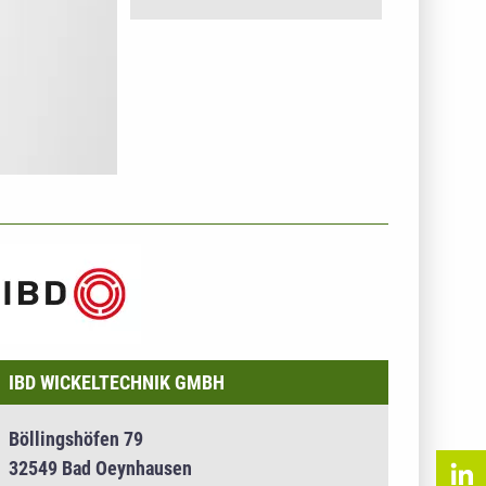
NTERNEHMENSINFO - IBD WICKELTECHNIK GMBH
IBD WICKELTECHNIK GMBH
Böllingshöfen 79
32549 Bad Oeynhausen