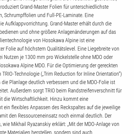
roduziert Grand-Master Folien für unterschiedlichste
, Schrumpffolien und Full-PE-Laminate. Eine
ie Aufklappvorrichtung. Grand-Master erhält durch die
zu bedienen und ohne größere Anlagenänderungen auf das
olientechnologie von Hosokawa Alpine ist eine
r Folie auf höchstem Qualitätslevel. Eine Liegebreite von
ei Nutzen je 1300 mm pro Wickelstelle ohne MDO oder
Hosokawa Alpine MDO. Für die Optimierung der gereckten
n TRIO-Technologie („Trim Reduction for Inline Orientation“)
 die Planlage deutlich verbessern und die MDO-Folie ist
itet. Außerdem sorgt TRIO beim Randstreifenverschnitt für
t die Wirtschaftlichkeit. Hinzu kommt eine
t ein flexibles Anpassen des Reckspaltes auf die jeweilige
mit den Ressourceneinsatz noch einmal deutlich. Der
 wie Mikhail Ryazanskiy erklärt: „Mit der MDO-Anlage von
gte Materialien herstellen, sondern sind auch