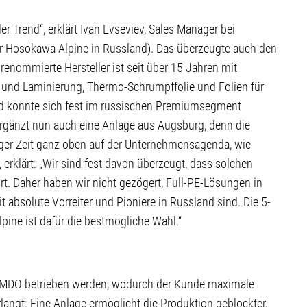
 Trend“, erklärt Ivan Evseviev, Sales Manager bei
r Hosokawa Alpine in Russland). Das überzeugte auch den
enommierte Hersteller ist seit über 15 Jahren mit
 und Laminierung, Thermo-Schrumpffolie und Folien für
und konnte sich fest im russischen Premiumsegment
rgänzt nun auch eine Anlage aus Augsburg, denn die
iger Zeit ganz oben auf der Unternehmensagenda, wie
, erklärt: „Wir sind fest davon überzeugt, dass solchen
t. Daher haben wir nicht gezögert, Full-PE-Lösungen in
absolute Vorreiter und Pioniere in Russland sind. Die 5-
ine ist dafür die bestmögliche Wahl.“
e MDO betrieben werden, wodurch der Kunde maximale
rlangt: Eine Anlage ermöglicht die Produktion geblockter,