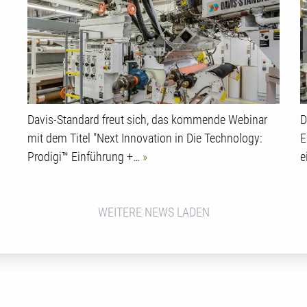
Davis-Standard freut sich, das kommende Webinar
D
mit dem Titel "Next Innovation in Die Technology:
E
Prodigi™ Einführung +…
e
WEITERE NEWS LADEN