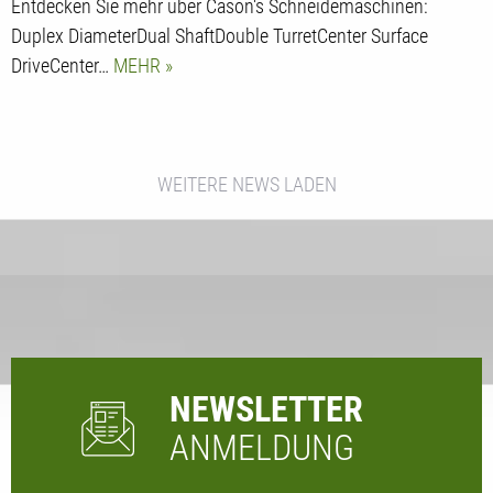
Entdecken Sie mehr über Cason's Schneidemaschinen:
Duplex DiameterDual ShaftDouble TurretCenter Surface
DriveCenter…
MEHR
WEITERE NEWS LADEN
NEWSLETTER
ANMELDUNG