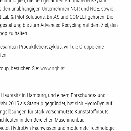
echnologien, die den gesamten Produktlebenszyklus
aus den unabhängigen Unternehmen NGR und NGE, sowie
N Lab & Pilot Solutions, BritAS und COMELT gehören. Die
tgestaltung bis zum Advanced Recycling mit dem Ziel, den
oop zu halten.
gesamten Produktlebenszyklus, will die Gruppe eine
fen.
roup, besuchen Sie:
www.ngh.at
it Hauptsitz in Hamburg, und einem Forschungs- und
ahr 2015 als Start-up gegründet, hat sich HydroDyn auf
ngslösungen für stark verschmutzte Kunststoffinputs
Fachleuten in den Bereichen Maschinenbau,
bietet HydroDyn Fachwissen und modernste Technologie