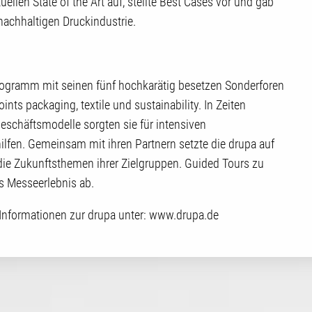
llen State of the Art auf, stellte Best Cases vor und gab
nachhaltigen Druckindustrie.
gramm mit seinen fünf hochkarätig besetzen Sonderforen
nts packaging, textile und sustainability. In Zeiten
eschäftsmodelle sorgten sie für intensiven
ilfen. Gemeinsam mit ihren Partnern setzte die drupa auf
e Zukunftsthemen ihrer Zielgruppen. Guided Tours zu
 Messeerlebnis ab.
 Informationen zur drupa unter: www.drupa.de