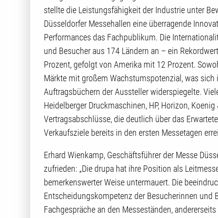
stellte die Leistungsfähigkeit der Industrie unter B
Düsseldorfer Messehallen eine überragende Innova
Performances das Fachpublikum. Die Internationalit
und Besucher aus 174 Ländern an – ein Rekordwert.
Prozent, gefolgt von Amerika mit 12 Prozent. Sowo
Märkte mit großem Wachstumspotenzial, was sich i
Auftragsbüchern der Aussteller widerspiegelte. Viel
Heidelberger Druckmaschinen, HP, Horizon, Koenig 
Vertragsabschlüsse, die deutlich über das Erwartet
Verkaufsziele bereits in den ersten Messetagen erre
Erhard Wienkamp, Geschäftsführer der Messe Düssel
zufrieden: „Die drupa hat ihre Position als Leitmess
bemerkenswerter Weise untermauert. Die beeindruck
Entscheidungskompetenz der Besucherinnen und Bes
Fachgespräche an den Messeständen, andererseits f