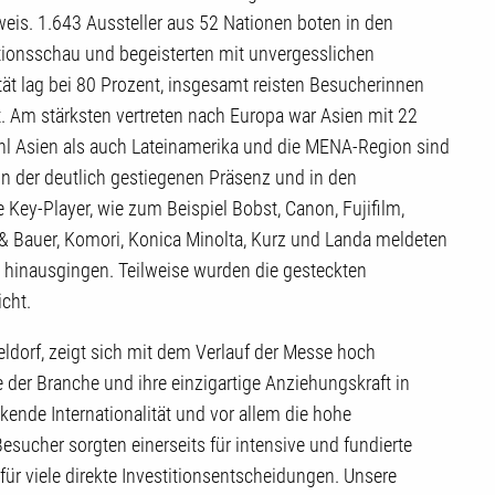
eweis. 1.643 Aussteller aus 52 Nationen boten in den
tionsschau und begeisterten mit unvergesslichen
ät lag bei 80 Prozent, insgesamt reisten Besucherinnen
 Am stärksten vertreten nach Europa war Asien mit 22
hl Asien als auch Lateinamerika und die MENA-Region sind
n der deutlich gestiegenen Präsenz und in den
e Key-Player, wie zum Beispiel Bobst, Canon, Fujifilm,
& Bauer, Komori, Konica Minolta, Kurz und Landa meldeten
e hinausgingen. Teilweise wurden die gesteckten
icht.
dorf, zeigt sich mit dem Verlauf der Messe hoch
e der Branche und ihre einzigartige Anziehungskraft in
ende Internationalität und vor allem die hohe
ucher sorgten einerseits für intensive und fundierte
ür viele direkte Investitionsentscheidungen. Unsere