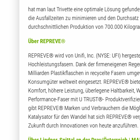
hat man laut Trivette eine optimale Lösung gefund
die Ausfallzeiten zu minimieren und den Durchsatz
durchschnittlichen Produktion von 700.000 Kilogra
Über REPREVE®
REPREVE® wird von Unifi, Inc. (NYSE: UFI) hergestel
Hochleistungsfasern. Dank der firmeneigenen Reg
Milliarden Plastikflaschen in recycelte Fasern umg
Konsumgüter weltweit eingesetzt. REPREVE® bietet e
Komfort, höhere Leistung, überlegene Haltbarkeit, 
Performance-Faser mit U TRUST®- Produktverifizier
gibt REPREVE® Marken und Verbrauchern die Möglich
Katalysator für den Wandel hat sich REPREVE® verpf
Zukunft durch Innovationen von heute anzuführen. 
Über Lindner, Spittal an der Drau/Österreich |