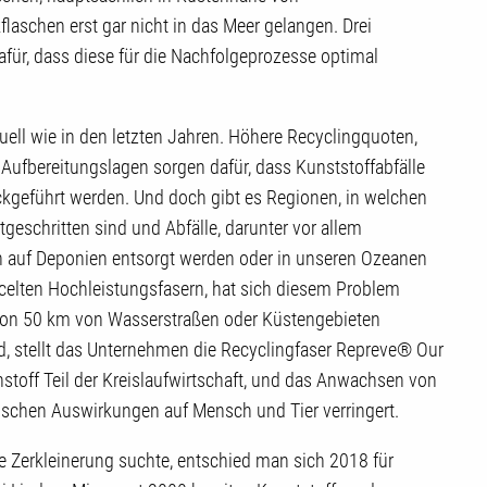
laschen erst gar nicht in das Meer gelangen. Drei
für, dass diese für die Nachfolgeprozesse optimal
ell wie in den letzten Jahren. Höhere Recyclingquoten,
ufbereitungslagen sorgen dafür, dass Kunststoffabfälle
ückgeführt werden. Und doch gibt es Regionen, in welchen
geschritten sind und Abfälle, darunter vor allem
h auf Deponien entsorgt werden oder in unseren Ozeanen
cycelten Hochleistungsfasern, hat sich diesem Problem
on 50 km von Wasserstraßen oder Küstengebieten
, stellt das Unternehmen die Recyclingfaser Repreve® Our
hstoff Teil der Kreislaufwirtschaft, und das Anwachsen von
ischen Auswirkungen auf Mensch und Tier verringert.
ente Zerkleinerung suchte, entschied man sich 2018 für