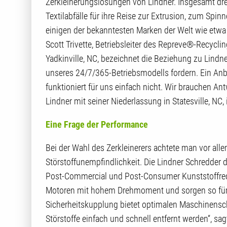
Zerkleinerungslösungen von Lindner. Insgesamt dre
Textilabfälle für ihre Reise zur Extrusion, zum Spi
einigen der bekanntesten Marken der Welt wie etwa
Scott Trivette, Betriebsleiter des Repreve®-Recycl
Yadkinville, NC, bezeichnet die Beziehung zu Lindner
unseres 24/7/365-Betriebsmodells fordern. Ein Anbie
funktioniert für uns einfach nicht. Wir brauchen An
Lindner mit seiner Niederlassung in Statesville, NC, 
Eine Frage der Performance
Bei der Wahl des Zerkleinerers achtete man vor alle
Störstoffunempfindlichkeit. Die Lindner Schredder d
Post-Commercial und Post-Consumer Kunststoffrecyc
Motoren mit hohem Drehmoment und sorgen so für ein
Sicherheitskupplung bietet optimalen Maschinens
Störstoffe einfach und schnell entfernt werden“, sa