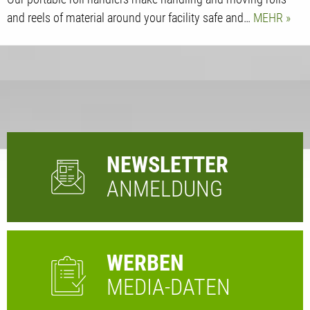
and reels of material around your facility safe and…
MEHR
NEWSLETTER
ANMELDUNG
WERBEN
MEDIA-DATEN