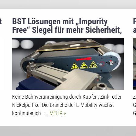
t
BST Lösungen mit „Impurity
Free“ Siegel für mehr Sicherheit,
Qualität und Nachhaltigkeit in
der Batteriezellfertigung
Keine Bahnverunreinigung durch Kupfer-, Zink- oder
Z
Nickelpartikel Die Branche der E-Mobility wächst
G
kontinuierlich –…
MEHR
G