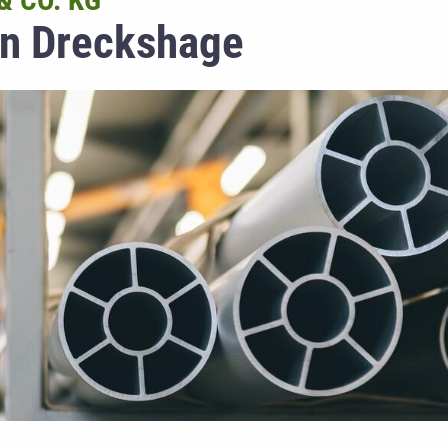
 CO. KG
on Dreckshage