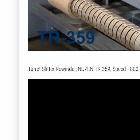
Turret Slitter Rewinder, NUZEN TR 359, Speed - 80