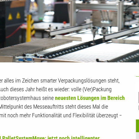
U
r alles im Zeichen smarter Verpackungslösungen steht,
G
uch dieses Jahr heißt es wieder: volle (Ver)Packung
s Robotersystemhaus seine
neuesten Lösungen im Bereich
Mittelpunkt des Messeauftritts steht dieses Mal die
g mit noch mehr Funktionalität und Flexibilität überzeugt −
 PalletSystemMove: jetzt noch intelligenter