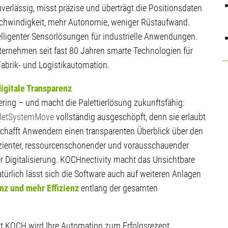
erlässig, misst präzise und überträgt die Positionsdaten
eschwindigkeit, mehr Autonomie, weniger Rüstaufwand.
elligenter Sensorlösungen für industrielle Anwendungen.
nternehmen seit fast 80 Jahren smarte Technologien für
 Fabrik- und Logistikautomation.
igitale Transparenz
neering – und macht die Palettierlösung zukunftsfähig:
letSystemMove
vollständig ausgeschöpft, denn sie erlaubt
schafft Anwendern einen transparenten Überblick über den
fizienter, ressourcenschonender und vorausschauender
ter Digitalisierung. KOCHnectivity macht das Unsichtbare
atürlich lässt sich die Software auch auf weiteren Anlagen
nz und mehr Effizienz
entlang der gesamten
t KOCH wird Ihre Automation zum Erfolgsrezept