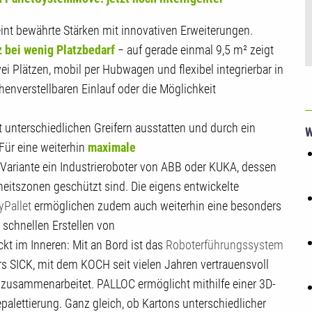
int bewährte Stärken mit innovativen Erweiterungen.
z
bei wenig Platzbedarf
− auf gerade einmal 9,5 m² zeigt
wei Plätzen, mobil per Hubwagen und flexibel integrierbar in
enverstellbaren Einlauf oder die Möglichkeit
t unterschiedlichen Greifern ausstatten und durch ein
W
ür eine weiterhin
maximale
 Variante ein Industrieroboter von ABB oder KUKA, dessen
itszonen geschützt sind. Die eigens entwickelte
Pallet
ermöglichen zudem auch weiterhin eine besonders
 schnellen Erstellen von
kt im Inneren: Mit an Bord ist das
Roboterführungssystem
s SICK, mit dem KOCH seit vielen Jahren vertrauensvoll
 zusammenarbeitet. PALLOC ermöglicht mithilfe einer 3D-
alettierung. Ganz gleich, ob Kartons unterschiedlicher