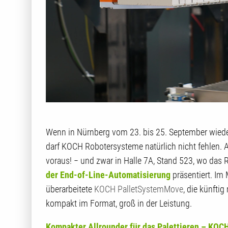
Wenn in Nürnberg vom 23. bis 25. September wiede
darf KOCH Robotersysteme natürlich nicht fehlen. A
voraus! − und zwar in Halle 7A, Stand 523, wo da
der End-of-Line-Automatisierung
präsentiert. Im 
überarbeitete
KOCH PalletSystemMove
, die künfti
kompakt im Format, groß in der Leistung.
Kompakter Allrounder für das Palettieren – KOCH