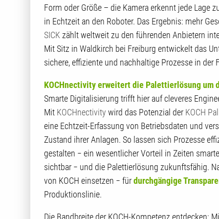
Form oder Größe – die Kamera erkennt jede Lage zuv
in Echtzeit an den Roboter. Das Ergebnis: mehr G
SICK
zählt weltweit zu den führenden Anbietern int
Mit Sitz in Waldkirch bei Freiburg entwickelt das U
sichere, effiziente und nachhaltige Prozesse in der
KOCHnectivity erweitert die Palettierlösung um d
Smarte Digitalisierung trifft hier auf cleveres Engi
Mit
KOCHnectivity
wird das Potenzial der
KOCH Pal
eine Echtzeit-Erfassung von Betriebsdaten und ver
Zustand ihrer Anlagen. So lassen sich Prozesse ef
gestalten − ein wesentlicher Vorteil in Zeiten smar
sichtbar − und die Palettierlösung zukunftsfähig. N
von KOCH einsetzen − für
durchgängige Transpare
Produktionslinie.
Die Bandbreite der KOCH-Kompetenz entdecken: Mi