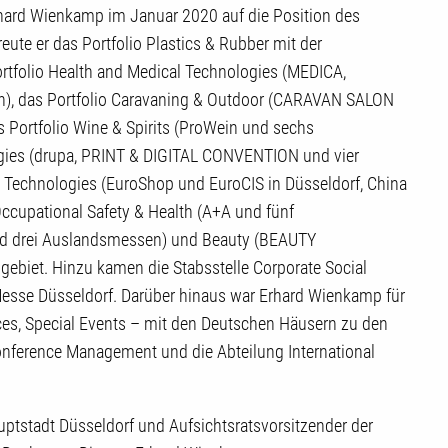
rhard Wienkamp im Januar 2020 auf die Position des
eute er das Portfolio Plastics & Rubber mit der
tfolio Health and Medical Technologies (MEDICA,
 das Portfolio Caravaning & Outdoor (CARAVAN SALON
 Portfolio Wine & Spirits (ProWein und sechs
ogies (drupa, PRINT & DIGITAL CONVENTION und vier
l Technologies (EuroShop und EuroCIS in Düsseldorf, China
Occupational Safety & Health (A+A und fünf
nd drei Auslandsmessen) und Beauty (BEAUTY
biet. Hinzu kamen die Stabsstelle Corporate Social
Messe Düsseldorf. Darüber hinaus war Erhard Wienkamp für
vices, Special Events – mit den Deutschen Häusern zu den
nference Management und die Abteilung International
uptstadt Düsseldorf und Aufsichtsratsvorsitzender der