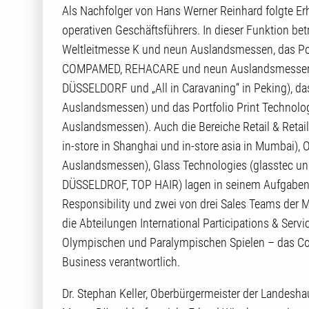
Als Nachfolger von Hans Werner Reinhard folgte E
operativen Geschäftsführers. In dieser Funktion betr
Weltleitmesse K und neun Auslandsmessen, das Por
COMPAMED, REHACARE und neun Auslandsmessen),
DÜSSELDORF und „All in Caravaning“ in Peking), das
Auslandsmessen) und das Portfolio Print Technol
Auslandsmessen). Auch die Bereiche Retail & Retai
in-store in Shanghai und in-store asia in Mumbai), 
Auslandsmessen), Glass Technologies (glasstec u
DÜSSELDROF, TOP HAIR) lagen in seinem Aufgabenge
Responsibility und zwei von drei Sales Teams der 
die Abteilungen International Participations & Ser
Olympischen und Paralympischen Spielen – das Co
Business verantwortlich.
Dr. Stephan Keller, Oberbürgermeister der Landesha