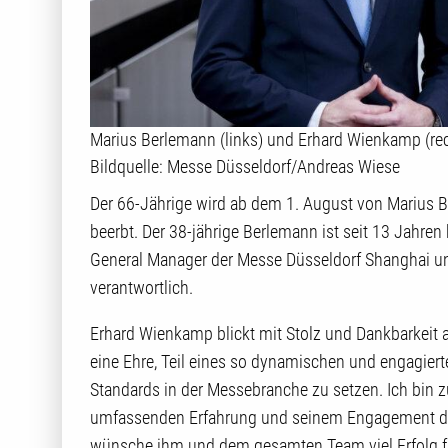
Marius Berlemann (links) und Erhard Wienkamp (re
Bildquelle: Messe Düsseldorf/Andreas Wiese
Der 66-Jährige wird ab dem 1. August von Marius Be
beerbt. Der 38-jährige Berlemann ist seit 13 Jahren 
General Manager der Messe Düsseldorf Shanghai un
verantwortlich.
Erhard Wienkamp blickt mit Stolz und Dankbarkeit a
eine Ehre, Teil eines so dynamischen und engagiert
Standards in der Messebranche zu setzen. Ich bin z
umfassenden Erfahrung und seinem Engagement die
wünsche ihm und dem gesamten Team viel Erfolg fü