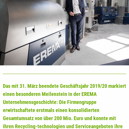
Das mit 31. März beendete Geschäftsjahr 2019/20 markiert
einen besonderen Meilenstein in der EREMA
Unternehmensgeschichte: Die Firmengruppe
erwirtschaftete erstmals einen konsolidierten
Gesamtumsatz von über 200 Mio. Euro und konnte mit
ihren Recycling-technologien und Serviceangeboten ihre