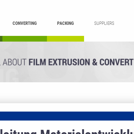
CONVERTING
PACKING
SUPPLIERS
REWINDING &
BAG WELDING
LAMINATING
RECYCLING
CUTTING